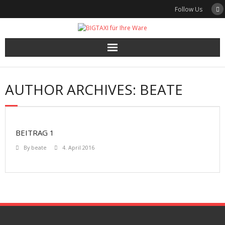
Skip
Follow Us
to
content
AUTHOR ARCHIVES: BEATE
BEITRAG 1
By
beate
4. April 2016